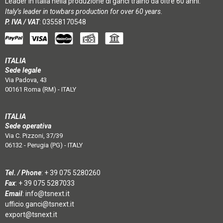
Leader in Italia nella produzione di ganci traino da oltre 60 anni.
Italy’s leader in towbars production for over 60 years.
P. IVA / VAT
: 03558170548
ITALIA
Sede legale
Via Padova, 43
00161 Roma (RM) - ITALY
ITALIA
Sede operativa
Via C. Pizzoni, 37/39
06132 - Perugia (PG) - ITALY
Tel. / Phone
:
+ 39 075 5280260
Fax
: + 39 075 5287033
Email
:
info@tsnext.it
ufficio.ganci@tsnext.it
export@tsnext.it