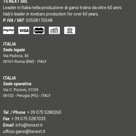
TS NEXT SRL
Leader in Italia nella produzione di ganci traino da oltre 60 anni.
Italy’s leader in towbars production for over 60 years.
P. IVA / VAT
: 03558170548
ITALIA
Sede legale
Via Padova, 43
00161 Roma (RM) - ITALY
ITALIA
Sede operativa
Via C. Pizzoni, 37/39
06132 - Perugia (PG) - ITALY
Tel. / Phone
:
+ 39 075 5280260
Fax
: + 39 075 5287033
Email
:
info@tsnext.it
ufficio.ganci@tsnext.it