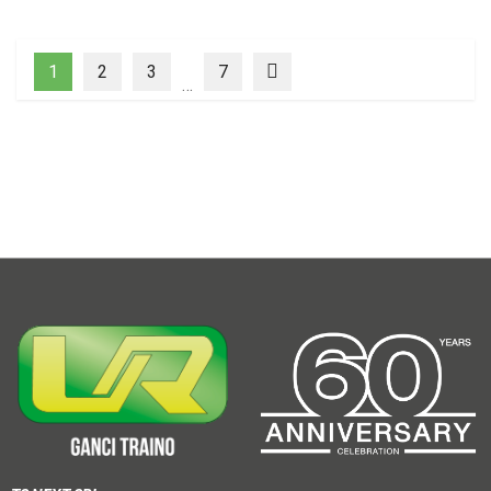
1
2
3
7
…