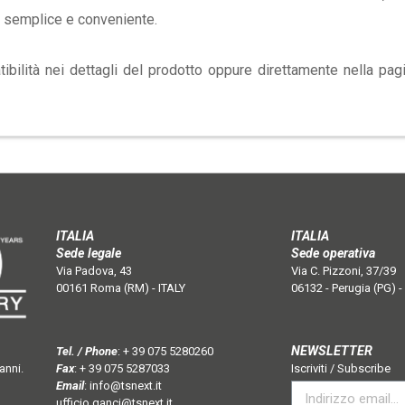
ne semplice e conveniente.
tibilità nei dettagli del prodotto oppure direttamente nella pag
ITALIA
ITALIA
Sede legale
Sede operativa
Via Padova, 43
Via C. Pizzoni, 37/39
00161 Roma (RM) - ITALY
06132 - Perugia (PG) -
NEWSLETTER
Tel. / Phone
:
+ 39 075 5280260
anni.
Fax
: + 39 075 5287033
Iscriviti / Subscribe
Email
:
info@tsnext.it
ufficio.ganci@tsnext.it