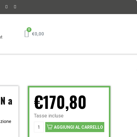
€0,00
nt
€170,80
IN a
Tasse incluse
azione
AGGIUNGI AL CARRELLO