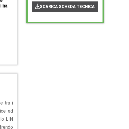
ne
lità
SCARICA SCHEDA TECNICA
 tra i
lice ed
ulo LIN
ffrendo