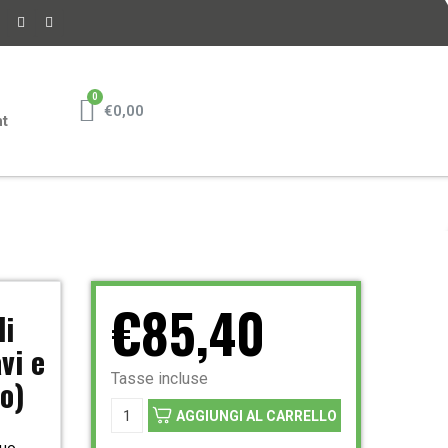
€0,00
nt
€85,40
li
vi e
Tasse incluse
io)
AGGIUNGI AL CARRELLO