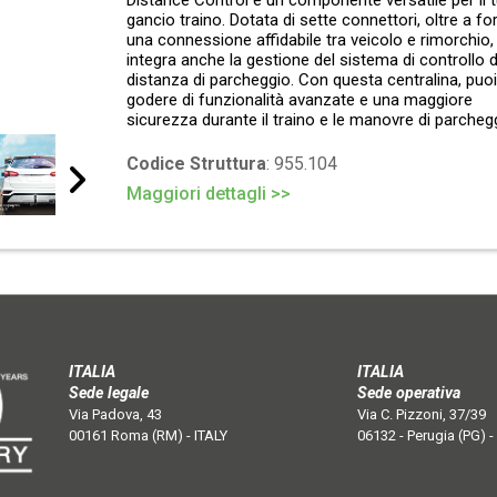
Distance Control è un componente versatile per il 
gancio traino. Dotata di sette connettori, oltre a fo
una connessione affidabile tra veicolo e rimorchio,
integra anche la gestione del sistema di controllo d
distanza di parcheggio. Con questa centralina, puoi
godere di funzionalità avanzate e una maggiore
sicurezza durante il traino e le manovre di parcheg
Codice Struttura
: 955.104
Maggiori dettagli >>
ITALIA
ITALIA
Sede legale
Sede operativa
Via Padova, 43
Via C. Pizzoni, 37/39
00161 Roma (RM) - ITALY
06132 - Perugia (PG) -