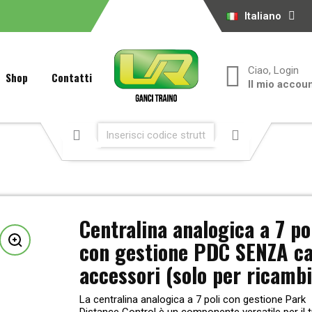
Italiano
Ciao, Login
Shop
Contatti
Il mio accou
Centralina analogica a 7 po
con gestione PDC SENZA ca
accessori (solo per ricamb
La centralina analogica a 7 poli con gestione Park