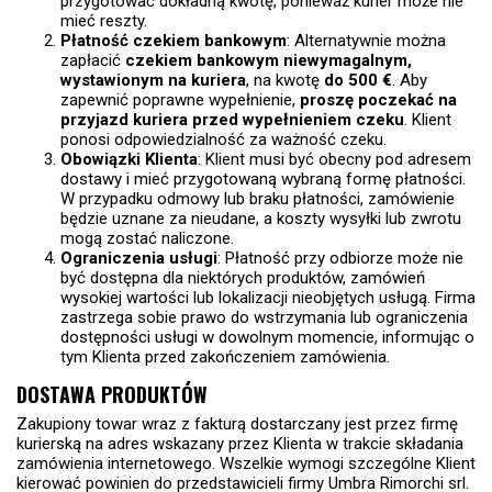
przygotować dokładną kwotę, ponieważ kurier może nie
mieć reszty.
Płatność czekiem bankowym
: Alternatywnie można
zapłacić
czekiem bankowym niewymagalnym,
wystawionym na kuriera
, na kwotę
do 500 €
. Aby
zapewnić poprawne wypełnienie,
proszę poczekać na
przyjazd kuriera przed wypełnieniem czeku
. Klient
ponosi odpowiedzialność za ważność czeku.
Obowiązki Klienta
: Klient musi być obecny pod adresem
dostawy i mieć przygotowaną wybraną formę płatności.
W przypadku odmowy lub braku płatności, zamówienie
będzie uznane za nieudane, a koszty wysyłki lub zwrotu
mogą zostać naliczone.
Ograniczenia usługi
: Płatność przy odbiorze może nie
być dostępna dla niektórych produktów, zamówień
wysokiej wartości lub lokalizacji nieobjętych usługą. Firma
zastrzega sobie prawo do wstrzymania lub ograniczenia
dostępności usługi w dowolnym momencie, informując o
tym Klienta przed zakończeniem zamówienia.
DOSTAWA PRODUKTÓW
Zakupiony towar wraz z fakturą dostarczany jest przez firmę
kurierską na adres wskazany przez Klienta w trakcie składania
zamówienia internetowego. Wszelkie wymogi szczególne Klient
kierować powinien do przedstawicieli firmy Umbra Rimorchi srl.