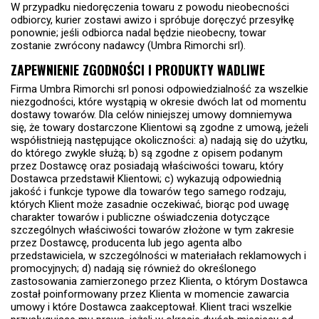
W przypadku niedoręczenia towaru z powodu nieobecności
odbiorcy, kurier zostawi awizo i spróbuje doręczyć przesyłkę
ponownie; jeśli odbiorca nadal będzie nieobecny, towar
zostanie zwrócony nadawcy (Umbra Rimorchi srl).
ZAPEWNIENIE ZGODNOŚCI I PRODUKTY WADLIWE
Firma Umbra Rimorchi srl ponosi odpowiedzialność za wszelkie
niezgodności, które wystąpią w okresie dwóch lat od momentu
dostawy towarów. Dla celów niniejszej umowy domniemywa
się, że towary dostarczone Klientowi są zgodne z umową, jeżeli
współistnieją następujące okoliczności: a) nadają się do użytku,
do którego zwykle służą; b) są zgodne z opisem podanym
przez Dostawcę oraz posiadają właściwości towaru, który
Dostawca przedstawił Klientowi; c) wykazują odpowiednią
jakość i funkcje typowe dla towarów tego samego rodzaju,
których Klient może zasadnie oczekiwać, biorąc pod uwagę
charakter towarów i publiczne oświadczenia dotyczące
szczególnych właściwości towarów złożone w tym zakresie
przez Dostawcę, producenta lub jego agenta albo
przedstawiciela, w szczególności w materiałach reklamowych i
promocyjnych; d) nadają się również do określonego
zastosowania zamierzonego przez Klienta, o którym Dostawca
został poinformowany przez Klienta w momencie zawarcia
umowy i które Dostawca zaakceptował. Klient traci wszelkie