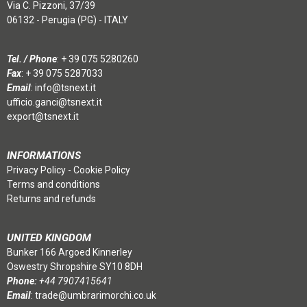
Via C. Pizzoni, 37/39
06132 - Perugia (PG) - ITALY
Tel. / Phone
:
+ 39 075 5280260
Fax
: + 39 075 5287033
Email
:
info@tsnext.it
ufficio.ganci@tsnext.it
export@tsnext.it
INFORMATIONS
Privacy Policy
-
Cookie Policy
Terms and conditions
Returns and refunds
UNITED KINGDOM
Bunker 166 Argoed Kinnerley
Oswestry Shropshire SY10 8DH
Phone:
+44 7907415641
Email
:
trade@umbrarimorchi.co.uk