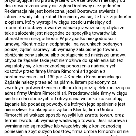
przysługujące mu prawa, jeżeli w okresie dwóch miesięcy od
dnia stwierdzenia wady nie zgłosi Dostawcy niezgodności.
Reklamacja nie jest konieczna, jeżeli Dostawca stwierdził
istnienie wady lub ją zataił. Domniemywa się, że brak zgodności
z opisem, który wystąpił w ciągu sześciu miesięcy od
momentu dostawy towarów, istniała już wcześniej, chyba że
takie założenie jest niezgodne ze specyfiką towarów lub
charakterem niezgodności. W przypadku niezgodności z
umową, Klient może nieodpłatnie i na warunkach podanych
poniżej żądać naprawy lub wymiany zakupionego towaru,
obniżenia ceny zakupu albo odstąpienia od niniejszej umowy,
chyba że żądanie takie jest niemożliwe do spełnienia lub też
wiązałoby się z koniecznością ponoszenia nadmiernych
kosztów przez firmę Umbra Rimorchi srl zgodnie z
postanowieniami art. 130 par. 4 Kodeksu Konsumenckiego.
Żądanie należy przesłać na piśmie, listem poleconym za
zwrotnym potwierdzeniem odbioru lub pocztą elektroniczną na
adres firmy Umbra Rimorchi srl. Przedstawiciele firmy w ciągu
siedmiu dni roboczych od otrzymania wniosku zaakceptują
żądanie lub podadzą powody, dla których jego spełnienie jest
niemożliwe. Po akceptacji żądania Klienta, firma Umbra
Rimorchi srl wskaże sposób wysyłki lub zwrotu towaru oraz
termin zwrotu lub wymiany wadliwego towaru. Jeśli naprawa i
wymiana nie są możliwe lub wiązałyby się z koniecznością
poniesienia zbyt dużych kosztów, firma Umbra Rimorchi srl nie