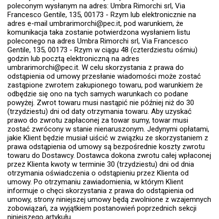
poleconym wysłanym na adres: Umbra Rimorchi srl, Via
Francesco Gentile, 135, 00173 - Rzym lub elektronicznie na
adres e-mail umbrarimorchi@pec.it, pod warunkiem, że
komunikacja taka zostanie potwierdzona wysłaniem listu
poleconego na adres Umbra Rimorchi srl, Via Francesco
Gentile, 135, 00173 - Rzym w ciągu 48 (czterdziestu ośmiu)
godzin lub pocztą elektroniczną na adres
umbrarimorchi@pec.it. W celu skorzystania z prawa do
odstąpienia od umowy przesłanie wiadomości może zostać
zastąpione zwrotem zakupionego towaru, pod warunkiem że
odbędzie się ono na tych samych warunkach co podane
powyżej. Zwrot towaru musi nastąpić nie później niż do 30
(trzydziestu) dni od daty otrzymania towaru. Aby uzyskać
prawo do zwrotu zapłaconej za towar sumy, towar musi
zostać zwrócony w stanie nienaruszonym. Jedynymi opłatami,
jakie Klient będzie musiał uiścić w związku ze skorzystaniem z
prawa odstąpienia od umowy są bezpośrednie koszty zwrotu
towaru do Dostawcy. Dostawca dokona zwrotu całej wpłaconej
przez Klienta kwoty w terminie 30 (trzydziestu) dni od dnia
otrzymania oświadczenia o odstąpieniu przez Klienta od
umowy. Po otrzymaniu zawiadomienia, w którym Klient
informuje o chęci skorzystania z prawa do odstąpienia od
umowy, strony niniejszej umowy będą zwolnione z wzajemnych
zobowiązań, za wyjątkiem postanowień poprzednich sekcji
niniejszego artykułu.