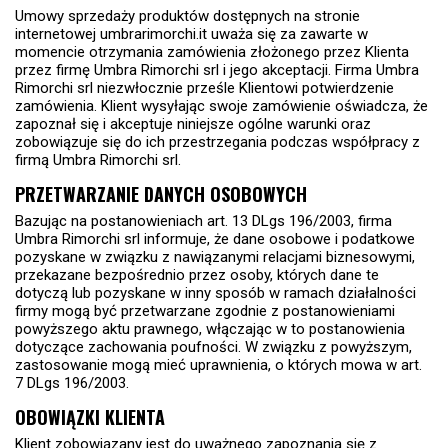
Umowy sprzedaży produktów dostępnych na stronie
internetowej umbrarimorchi.it uważa się za zawarte w
momencie otrzymania zamówienia złożonego przez Klienta
przez firmę Umbra Rimorchi srl i jego akceptacji. Firma Umbra
Rimorchi srl niezwłocznie prześle Klientowi potwierdzenie
zamówienia. Klient wysyłając swoje zamówienie oświadcza, że
zapoznał się i akceptuje niniejsze ogólne warunki oraz
zobowiązuje się do ich przestrzegania podczas współpracy z
firmą Umbra Rimorchi srl.
PRZETWARZANIE DANYCH OSOBOWYCH
Bazując na postanowieniach art. 13 DLgs 196/2003, firma
Umbra Rimorchi srl informuje, że dane osobowe i podatkowe
pozyskane w związku z nawiązanymi relacjami biznesowymi,
przekazane bezpośrednio przez osoby, których dane te
dotyczą lub pozyskane w inny sposób w ramach działalności
firmy mogą być przetwarzane zgodnie z postanowieniami
powyższego aktu prawnego, włączając w to postanowienia
dotyczące zachowania poufności. W związku z powyższym,
zastosowanie mogą mieć uprawnienia, o których mowa w art.
7 DLgs 196/2003.
OBOWIĄZKI KLIENTA
Klient zobowiązany jest do uważnego zapoznania się z