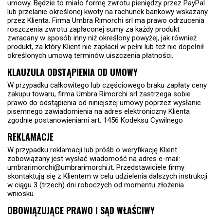
umowy. Będzie to miało formę zwrotu pieniędzy przez PayPal
lub przelanie określonej kwoty na rachunek bankowy wskazany
przez Klienta. Firma Umbra Rimorchi srl ma prawo odrzucenia
roszczenia zwrotu zapłaconej sumy za każdy produkt
zwracany w sposób inny niż określony powyżej, jak również
produkt, za który Klient nie zapłacił w pełni lub też nie dopełnił
określonych umową terminów uiszczenia płatności.
KLAUZULA ODSTĄPIENIA OD UMOWY
W przypadku całkowitego lub częściowego braku zapłaty ceny
zakupu towaru, firma Umbra Rimorchi srl zastrzega sobie
prawo do odstąpienia od niniejszej umowy poprzez wysłanie
pisemnego zawiadomienia na adres elektroniczny Klienta
zgodnie postanowieniami art. 1456 Kodeksu Cywilnego
REKLAMACJE
W przypadku reklamacji lub próśb o weryfikację Klient
zobowiązany jest wysłać wiadomość na adres e-mail:
umbrarimorchi@umbrarimorchi.it. Przedstawiciele firmy
skontaktują się z Klientem w celu udzielenia dalszych instrukcji
w ciągu 3 (trzech) dni roboczych od momentu złożenia
wniosku.
OBOWIĄZUJĄCE PRAWO I SĄD WŁAŚCIWY