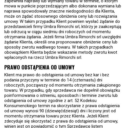
zapewniła naprawy lub wymiany towaru w terminie, o którym
mowa w punkcie poprzedzającym albo dokonana wymiana lub
naprawa spowodowały znaczne niedogodności dla Klienta,
może on żądać stosownego obniżenia ceny lub rozwiązania
umowy. W takim przypadku Klient powinien wysłać żądanie do
przedstawicieli firmy Umbra Rimorchi srl, którzy je zaakceptują
lub odrzucą w ciągu siedmiu dni roboczych od momentu
otrzymania żądania. Jeżeli firma Umbra Rimorchi srl uwzględni
żądanie Klienta, określi ona proponowane obniżenie ceny lub
sposoby zwrotu wadliwego towaru. W takich przypadkach
obowiązkiem Klienta będzie wskazanie metody zwrotu kwot
wpłaconych na rzecz Umbra Rimorchi srl.
PRAWO ODSTĄPIENIA OD UMOWY
Klient ma prawo do odstąpienia od umowy bez kar i bez
podania przyczyny w terminie do 14 (czternastu) dni
roboczych, począwszy od momentu otrzymania zakupionego
towaru. W przypadku, gdy sprzedawca nie dopełnił obowiązku
poinformowania o istnieniu, sposobach i terminie zwrotu lub
odstąpienia od umowy zgodnie z art. 52 Kodeksu
Konsumenckiego termin na skorzystanie z prawa odstąpienia
od umowy wynosi 90 (dziewięćdziesiąt) dni i liczony jest od
momentu otrzymania towaru przez Klienta. Jeżeli Klient
zdecyduje się skorzystać z prawa do odstąpienia od umowy,
winien jest on powiadomić o tym Sprzedawcę listem