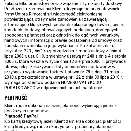
zakupu kilku produktów oraz związane z tym koszty dostawy.
Po złożeniu zamówienia Klient otrzymuje od przedstawicieli
firmy Umbra Rimorchi srl wiadomość elektroniczną
potwierdzającą otrzymanie zamówienia i zawierającą
informacje o kluczowych cechach zakupionego towaru, cenie,
kosztach dostawy, obowiązujących podatkach, dostępnych
sposobach płatności oraz odnośnik do ogólnych warunków
handlowych i informacji o prawie odstąpienia od umowy oraz
zasadach i warunkach jego wykonania. Po zatwierdzeniu,
artykuł nr. 223 „ bis”. rozporządzenia z mocą ustawy z dnia 4
lipca 2006 r. ust. 8 i 9, zmieniony ustawą nr 248 z dnia 4 sierpnia
2006 r., która weszła w życie dnia 12 sierpnia 2006 r., przywraca
obowiązek przekazywania listy odbiorców i dostawców w
przypadku wystawiania faktury. Ustawa nr 78 z dnia 31 maja
2010 r. przekształcona w ustawę nr 122 z dnia 30 lipca 2010 r.
wymaga od klientów podania NUMERU VAT i KODU
PODATKOWEGO w odpowiednich polach na stronie.
PŁATNOŚĆ
Klient może dokonać należnej płatności wybierając jeden z
poniższych sposobów.
Płatność PayPal
lub kartą kredytową: jeżeli Klient zamierza dokonać płatności
kartą kredytową, może skorzystać z procedury płatności