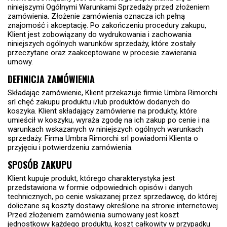
niniejszymi Ogólnymi Warunkami Sprzedaży przed złożeniem
zamówienia. Złożenie zamówienia oznacza ich pełną
znajomość i akceptację. Po zakończeniu procedury zakupu,
Klient jest zobowiązany do wydrukowania i zachowania
niniejszych ogólnych warunków sprzedaży, które zostały
przeczytane oraz zaakceptowane w procesie zawierania
umowy.
DEFINICJA ZAMÓWIENIA
Składając zamówienie, Klient przekazuje firmie Umbra Rimorchi
srl chęć zakupu produktu i/lub produktów dodanych do
koszyka. Klient składający zamówienie na produkty, które
umieścił w koszyku, wyraża zgodę na ich zakup po cenie i na
warunkach wskazanych w niniejszych ogólnych warunkach
sprzedaży. Firma Umbra Rimorchi srl powiadomi Klienta o
przyjęciu i potwierdzeniu zamówienia.
SPOSÓB ZAKUPU
Klient kupuje produkt, którego charakterystyka jest
przedstawiona w formie odpowiednich opisów i danych
technicznych, po cenie wskazanej przez sprzedawcę, do której
doliczane są koszty dostawy określone na stronie internetowej.
Przed złożeniem zamówienia sumowany jest koszt
jednostkowy każdego produktu, koszt całkowity w przypadku