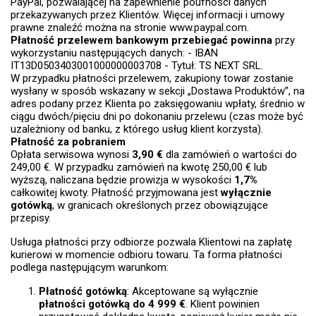
PayPal, pozwalającej na zapewnienie poufności danych
przekazywanych przez Klientów. Więcej informacji i umowy
prawne znaleźć można na stronie www.paypal.com.
Płatność przelewem bankowym przebiegać powinna
przy
wykorzystaniu następujących danych: - IBAN
IT13D0503403001000000003708 - Tytuł: TS NEXT SRL.
W przypadku płatności przelewem, zakupiony towar zostanie
wysłany w sposób wskazany w sekcji „Dostawa Produktów”, na
adres podany przez Klienta po zaksięgowaniu wpłaty, średnio w
ciągu dwóch/pięciu dni po dokonaniu przelewu (czas może być
uzależniony od banku, z którego usług klient korzysta).
Płatność za pobraniem
Opłata serwisowa wynosi
3,90 €
dla zamówień o wartości do
249,00 €. W przypadku zamówień na kwotę 250,00 € lub
wyższą, naliczana będzie prowizja w wysokości
1,7%
całkowitej kwoty. Płatność przyjmowana jest
wyłącznie
gotówką
, w granicach określonych przez obowiązujące
przepisy.
Usługa płatności przy odbiorze pozwala Klientowi na zapłatę
kurierowi w momencie odbioru towaru. Ta forma płatności
podlega następującym warunkom:
Płatność gotówką
: Akceptowane są wyłącznie
płatności gotówką do 4 999 €
. Klient powinien