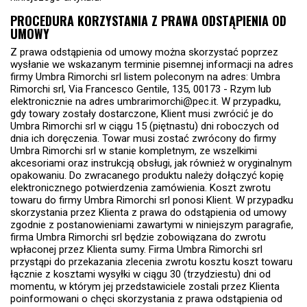
PROCEDURA KORZYSTANIA Z PRAWA ODSTĄPIENIA OD
UMOWY
Z prawa odstąpienia od umowy można skorzystać poprzez
wysłanie we wskazanym terminie pisemnej informacji na adres
firmy Umbra Rimorchi srl listem poleconym na adres: Umbra
Rimorchi srl, Via Francesco Gentile, 135, 00173 - Rzym lub
elektronicznie na adres umbrarimorchi@pec.it. W przypadku,
gdy towary zostały dostarczone, Klient musi zwrócić je do
Umbra Rimorchi srl w ciągu 15 (piętnastu) dni roboczych od
dnia ich doręczenia. Towar musi zostać zwrócony do firmy
Umbra Rimorchi srl w stanie kompletnym, ze wszelkimi
akcesoriami oraz instrukcją obsługi, jak również w oryginalnym
opakowaniu. Do zwracanego produktu należy dołączyć kopię
elektronicznego potwierdzenia zamówienia. Koszt zwrotu
towaru do firmy Umbra Rimorchi srl ponosi Klient. W przypadku
skorzystania przez Klienta z prawa do odstąpienia od umowy
zgodnie z postanowieniami zawartymi w niniejszym paragrafie,
firma Umbra Rimorchi srl będzie zobowiązana do zwrotu
wpłaconej przez Klienta sumy. Firma Umbra Rimorchi srl
przystąpi do przekazania zlecenia zwrotu kosztu koszt towaru
łącznie z kosztami wysyłki w ciągu 30 (trzydziestu) dni od
momentu, w którym jej przedstawiciele zostali przez Klienta
poinformowani o chęci skorzystania z prawa odstąpienia od