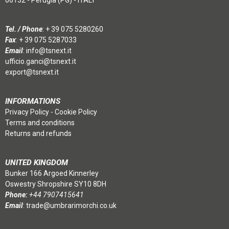
06132 - Perugia (PG) - ITALY
Tel. / Phone
:
+ 39 075 5280260
Fax
: + 39 075 5287033
Email
:
info@tsnext.it
ufficio.ganci@tsnext.it
export@tsnext.it
INFORMATIONS
Privacy Policy
-
Cookie Policy
Terms and conditions
Returns and refunds
UNITED KINGDOM
Bunker 166 Argoed Kinnerley
Oswestry Shropshire SY10 8DH
Phone:
+44 7907415641
Email
:
trade@umbrarimorchi.co.uk