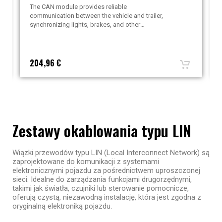
The CAN module provides reliable
communication between the vehicle and trailer,
synchronizing lights, brakes, and other
essential functions. Connected directly to the
vehicle’s CAN bus, it ensures simplified
installation and optimal performance while
meeting safety standards.
Check
204,96 €
compatibility before purchase
.
Zestawy okablowania typu LIN
Wiązki przewodów typu LIN (Local Interconnect Network) są
zaprojektowane do komunikacji z systemami
elektronicznymi pojazdu za pośrednictwem uproszczonej
sieci. Idealne do zarządzania funkcjami drugorzędnymi,
takimi jak światła, czujniki lub sterowanie pomocnicze,
oferują czystą, niezawodną instalację, która jest zgodna z
oryginalną elektroniką pojazdu.