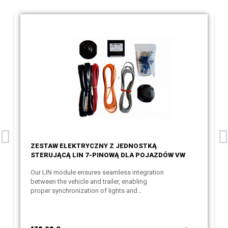
ZESTAW ELEKTRYCZNY Z JEDNOSTKĄ
STERUJĄCĄ LIN 7-PINOWĄ DLA POJAZDÓW VW
Our LIN module ensures seamless integration
between the vehicle and trailer, enabling
proper synchronization of lights and
indicators. Simpler and more cost-effective
than CAN, it guarantees easy installation and
reliable performance.
Check compatibility
before purchase
.